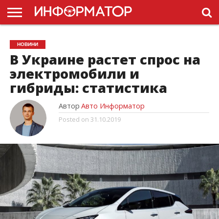
ГОЛОВНА
НОВИНИ
ПДР
НОВИНИ
УКРАЇНИ
РЕКЛАМА
ПРОЕКТЫ
В Украине растет спрос на
электромобили и
гибриды: статистика
Автор
Авто Информатор
Posted on
31.10.2019