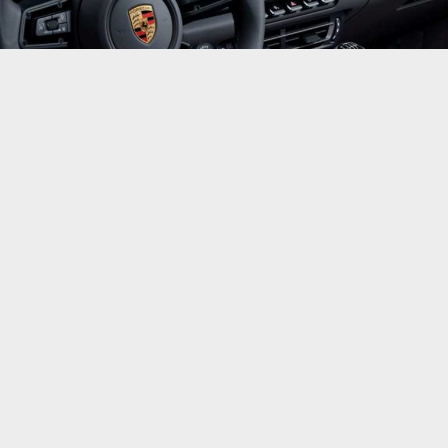
Компания
Porsche
решила угодить не только
продвинутым, а и консервативным
поклонникам марки. Она будет предлагать
спорткары 911 Carrera S и 4S с семиступенчатой
​​механической коробкой передач.
Семиступенчатая механическая коробка передач
станет альтернативой
восьмиступенчатому
автомату с двойным сцеплением или PDK. Данная
опция будет бесплатной для спорткаров 911
Carrera S и 4S в кузове купе и кабриолет. То есть