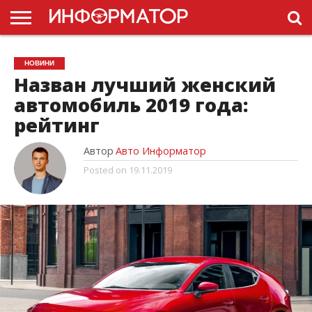
ГОЛОВНА
НОВИНИ
ПДР
НОВИНИ
УКРАЇНИ
РЕКЛАМА
ПРОЕКТЫ
Назван лучший женский
автомобиль 2019 года:
рейтинг
Автор
Авто Информатор
Posted on
19.11.2019