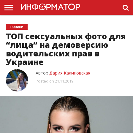
ГОЛОВНА
НОВИНИ
ПДР
НОВИНИ
УКРАЇНИ
РЕКЛАМА
ПРОЕКТЫ
ТОП сексуальных фото для
“лица” на демоверсию
водительских прав в
Украине
Автор
Дария Калиновская
Posted on
21.11.2019