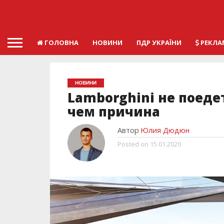
ГОЛОВНА
НОВИНИ
ПДР УКРАЇНИ
РЕКЛА
НОВИНИ
Lamborghini не поеде
чем причина
Автор
Юлия Дюдюн
Posted on
15.01.2020