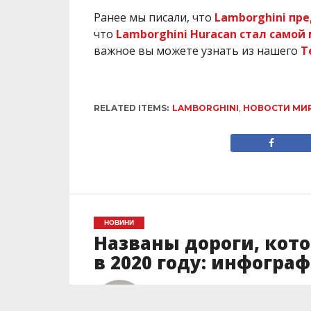
Ранее мы писали, что
Lamborghini пр
что
Lamborghini Huracan стал само
важное вы можете узнать из нашего
T
RELATED ITEMS:
LAMBORGHINI
,
НОВОСТИ МИ
НОВИНИ
Названы дороги, кот
в 2020 году: инфогра
Автор
Юлия Дюдюн
Posted on
15.01.2020