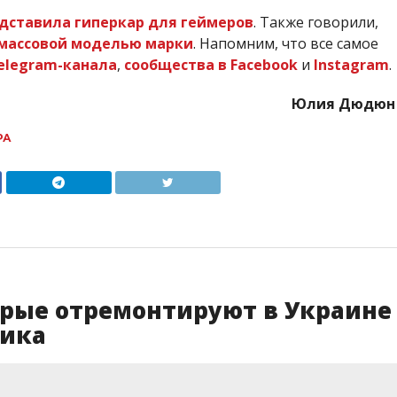
едставила гиперкар для геймеров
. Также говорили,
й массовой моделью марки
. Напомним, что все самое
elegram-канала
,
сообщества в Facebook
и
Instagram
.
Юлия Дюдюн
РА
орые отремонтируют в Украине
фика