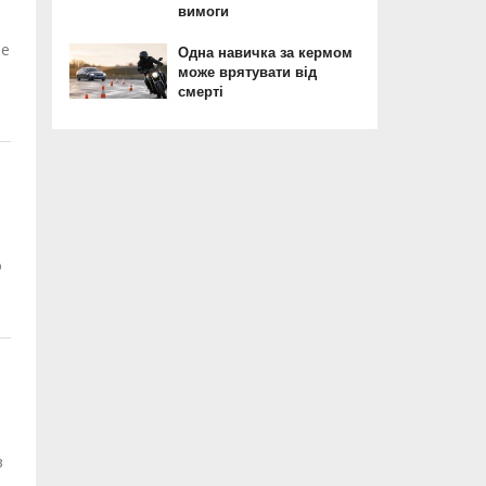
ые
.
о
в