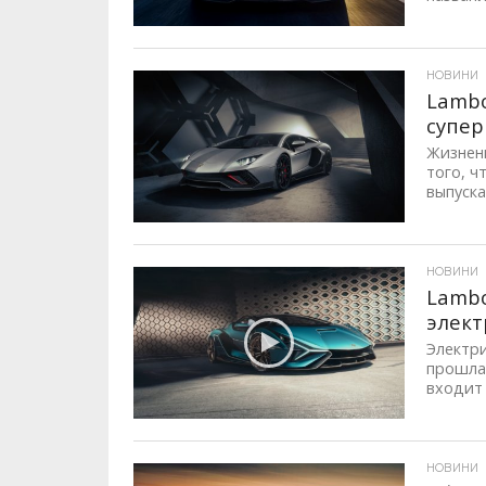
ID, "post_views_count", true); if ( $post_views >= 1) { ?>
НОВИНИ
Lambo
супер
Жизненн
того, ч
выпуска
ID, "post_views_count", true); if ( $post_views >= 1) { ?>
НОВИНИ
Lambo
элек
Электр
прошла 
входит 
ID, "post_views_count", true); if ( $post_views >= 1) { ?>
НОВИНИ