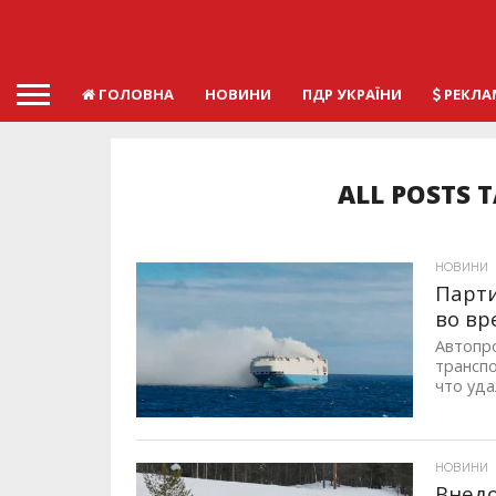
ГОЛОВНА
НОВИНИ
ПДР УКРАЇНИ
РЕКЛА
ALL POSTS 
НОВИНИ
Парти
во вр
Автопр
транспо
что уда
ID, "post_views_count", true); if ( $post_views >= 1) { ?>
НОВИНИ
Внедо