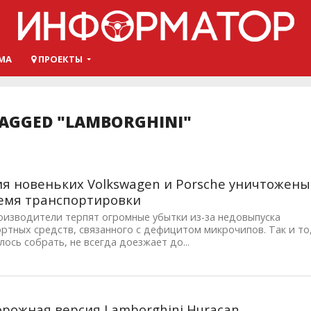
МА
ПРОЕКТЫ
TAGGED "LAMBORGHINI"
я новеньких Volkswagen и Porsche уничтожены
емя транспортировки
оизводители терпят огромные убытки из-за недовыпуска
ртных средств, связанного с дефицитом микрочипов. Так и то
лось собрать, не всегда доезжает до...
рожная версия Lamborghini Huracan