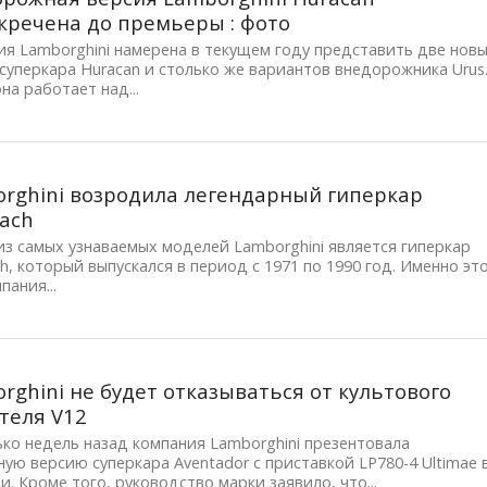
кречена до премьеры : фото
я Lamborghini намерена в текущем году представить две нов
суперкара Huracan и столько же вариантов внедорожника Urus
на работает над...
rghini возродила легендарный гиперкар
ach
з самых узнаваемых моделей Lamborghini является гиперкар
h, который выпускался в период с 1971 по 1990 год. Именно эт
пания...
rghini не будет отказываться от культового
теля V12
ко недель назад компания Lamborghini презентовала
ую версию суперкара Aventador с приставкой LP780-4 Ultimae 
и. Кроме того, руководство марки заявило, что...