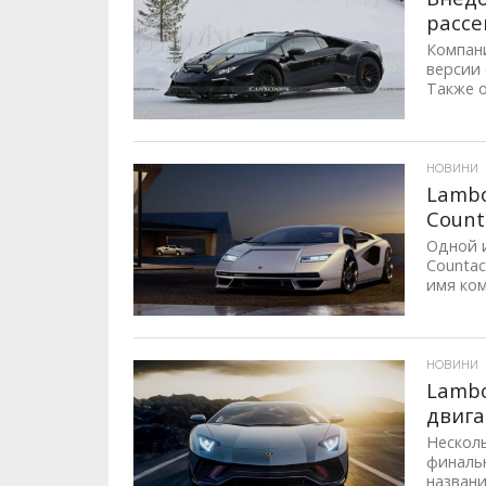
рассе
Компани
версии 
Также о
ID, "post_views_count", true); if ( $post_views >= 1) { ?>
НОВИНИ
Lambo
Count
Одной и
Countac
имя ком
ID, "post_views_count", true); if ( $post_views >= 1) { ?>
НОВИНИ
Lambo
двига
Несколь
финальн
названи