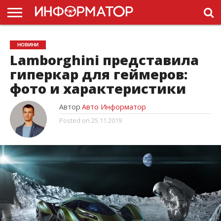
ГОЛОВНА
НОВИНИ
ПДР
НОВИНИ
УКРАЇНИ
РЕКЛАМА
ПРОЕКТЫ
Lamborghini представила
гиперкар для геймеров:
фото и характеристики
Автор
Авто Информатор
Posted on
25.11.2019