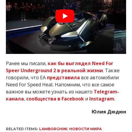
Ранее мы писали,
как бы выглядел Need For
Speer Underground 2 в реальной жизни
. Также
говорили, что EA
представила
все автомобили
Need For Speed ​​Heat. Напомним, что все самое
важное вы можете узнать из нашего
Telegram-
канала
,
сообщества в Facebook
и
Instagram
.
Юлия Дюдюн
RELATED ITEMS:
LAMBORGHINI
,
НОВОСТИ МИРА