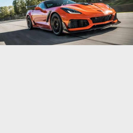
Компания
Chevrolet выпустит на рынок
экстремальную версию восьмого поколения
Corvette, которая получит гибридную
установку мощностью 900 л.с. и полный привод.
Спорткар
Chevrolet Corvette ZR1 будет оснащен
совершенно новым двигателем с гибридной
системой, ориентированной на
производительность, а не на экономию топлива.
В частности, отдача двигателя V8 с
битурбонаддувом благодаря электромотору будет
поднята до 900 л.с., сообщает
Авто Информатор