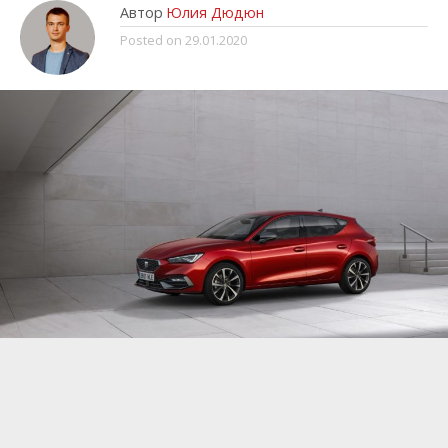
Автор
Юлия Дюдюн
Posted on
29.01.2020
Испанская компания
Seat, которая входит в
состав Volkswagen Group,
представила
четвертое поколение модели
Leon
. Новинка
получила не только модернизированный