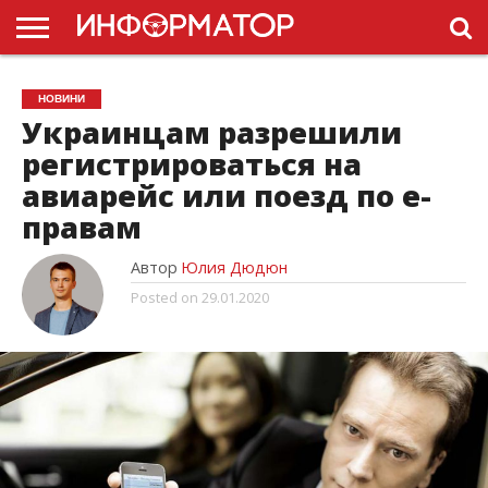
ГОЛОВНА
НОВИНИ
ПДР
НОВИНИ
УКРАЇНИ
РЕКЛАМА
ПРОЕКТЫ
Украинцам разрешили
регистрироваться на
авиарейс или поезд по е-
правам
Автор
Юлия Дюдюн
Posted on
29.01.2020