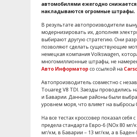
автомобилями ежегодно снижается,
накладываются огромные штрафы.
В результате автопроизводители вын
модернизировать их, дополняя электр
выбирают другую стратегию. Они раз
позволяют сделать существующие мот
немецкая компания Volkswagen, котора
многомиллионные штрафы, не намерен
Авто Информатор
со ссылкой на
Cars
Автопроизводитель совместно с неза
Touareg V8 TDI. Заезды проводились н
и Баварии. Данные районы были выбран
уровнем моря, что влияет на выбросы 
На все тестах кроссовер показал себя 
предела стандарта Евро-6 (NOx 80 мг/к
мг/км, в Баварии – 13 мг/км, а в Баде