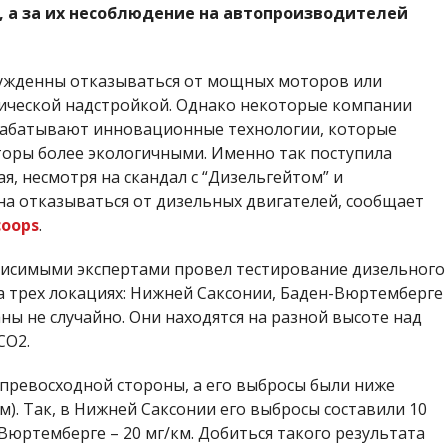
 а за их несоблюдение на автопроизводителей
ужденны отказываться от мощных моторов или
ической надстройкой. Однако некоторые компании
рабатывают инновационные технологии, которые
оры более экологичными. Именно так поступила
я, несмотря на скандал с “Дизельгейтом” и
а отказываться от дизельных двигателей, сообщает
coops
.
висимыми экспертами провел тестирование дизельного
а трех локациях: Нижней Саксонии, Баден-Вюртемберге
ы не случайно. Они находятся на разной высоте над
СО2.
с превосходной стороны, а его выбросы были ниже
м). Так, в Нижней Саксонии его выбросы составили 10
н-Вюртемберге – 20 мг/км. Добиться такого результата