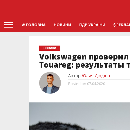
ГОЛОВНА
НОВИНИ
ПДР УКРАЇНИ
РЕКЛА
НОВИНИ
Volkswagen проверил
Touareg: результаты 
Автор
Юлия Дюдюн
Posted on
07.04.2020