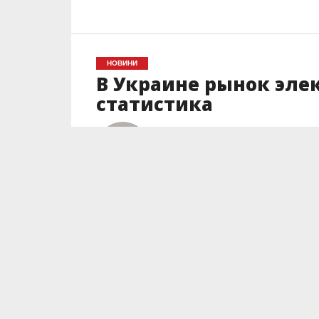
НОВИНИ
В Украине рынок эле
статистика
Автор
Юлия Дюдюн
Posted on
07.04.2020