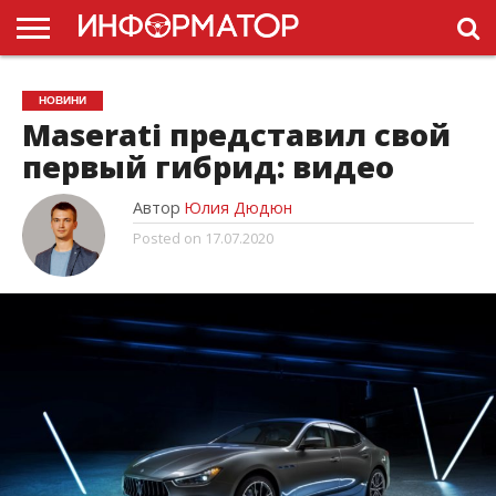
ГОЛОВНА
НОВИНИ
ПДР
НОВИНИ
УКРАЇНИ
РЕКЛАМА
ПРОЕКТЫ
Maserati представил свой
первый гибрид: видео
Автор
Юлия Дюдюн
Posted on
17.07.2020