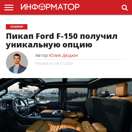
ГОЛОВНА
НОВИНИ
ПДР
НОВИНИ
УКРАЇНИ
РЕКЛАМА
ПРОЕКТЫ
Пикап Ford F-150 получил
уникальную опцию
Автор
Юлия Дюдюн
Posted on
18.11.2020