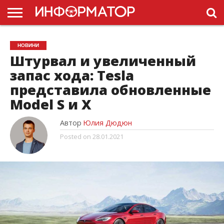
ГОЛОВНА
НОВИНИ
ПДР
НОВИНИ
УКРАЇНИ
РЕКЛАМА
ПРОЕКТЫ
Штурвал и увеличенный
запас хода: Tesla
представила обновленные
Model S и X
Автор
Юлия Дюдюн
Posted on
28.01.2021