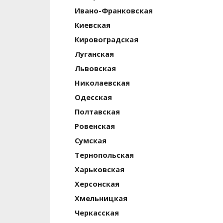
Ивано-Франковская
Киевская
Кирово­градская
Луганская
Львовская
Николаевская
Одесская
Полтавская
Ровенская
Сумская
Тернопольская
Харьковская
Херсонская
Хмельницкая
Черкасская