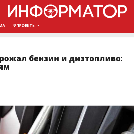
МА
ПРОЕКТЫ
орожал бензин и дизтопливо:
тям