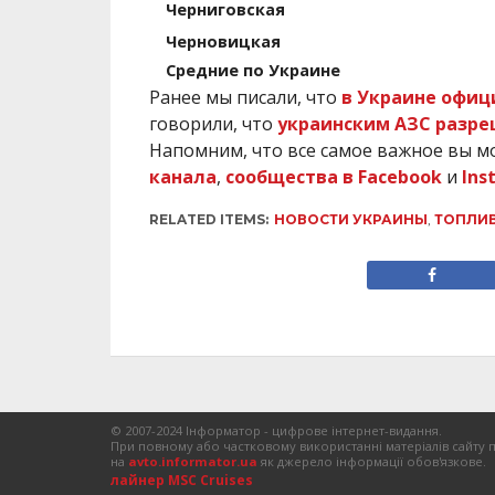
Черниговская
Черновицкая
Средние по Украине
Ранее мы писали, что
в Украине офиц
говорили, что
украинским АЗС разре
Напомним, что все самое важное вы м
канала
,
сообщества в Facebook
и
Ins
RELATED ITEMS:
НОВОСТИ УКРАИНЫ
,
ТОПЛИ
© 2007-2024 Інформатор - цифрове інтернет-видання.
При повному або частковому використанні матеріалів сайту 
на
avto.informator.ua
як джерело інформації обов'язкове.
лайнер MSC Cruises