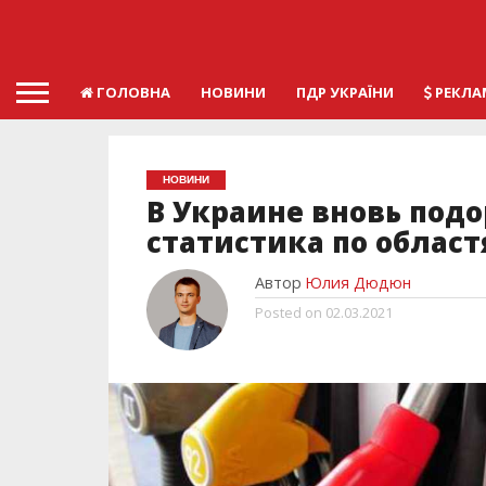
ГОЛОВНА
НОВИНИ
ПДР УКРАЇНИ
РЕКЛА
НОВИНИ
В Украине вновь под
статистика по облас
Автор
Юлия Дюдюн
Posted on
02.03.2021