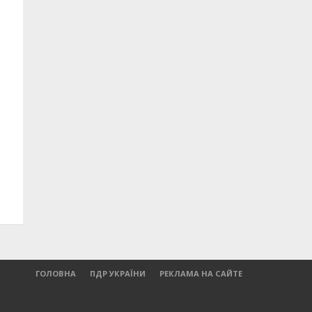
27,46
15,09
27,97
15,43
27,65
15,39
ГОЛОВНА
ПДР УКРАЇНИ
РЕКЛАМА НА САЙТЕ