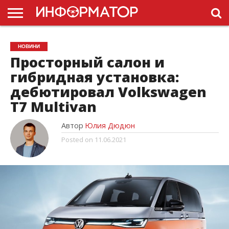
ГОЛОВНА
НОВИНИ
ПДР
НОВИНИ
УКРАЇНИ
РЕКЛАМА
ПРОЕКТЫ
Просторный салон и
гибридная установка:
дебютировал Volkswagen
T7 Multivan
Автор
Юлия Дюдюн
Posted on
11.06.2021