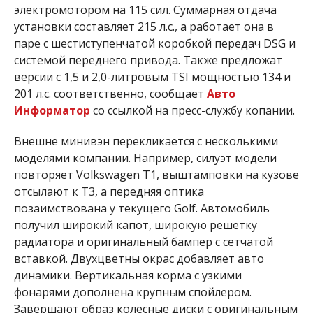
электромотором на 115 сил. Суммарная отдача
установки составляет 215 л.с., а работает она в
паре с шестиступенчатой ​​коробкой передач DSG и
системой переднего привода. Также предложат
версии с 1,5 и 2,0-литровым TSI мощностью 134 и
201 л.с. соответственно, сообщает
Авто
Информатор
со ссылкой на пресс-службу копании.
Внешне минивэн перекликается с несколькими
моделями компании. Например, силуэт модели
повторяет Volkswagen T1, выштамповки на кузове
отсылают к Т3, а передняя оптика
позаимствована у текущего Golf. Автомобиль
получил широкий капот, широкую решетку
радиатора и оригинальный бампер с сетчатой
вставкой. Двухцветны окрас добавляет авто
динамики. Вертикальная корма с узкими
фонарями дополнена крупным спойлером.
Завершают образ колесные диски с оригинальным