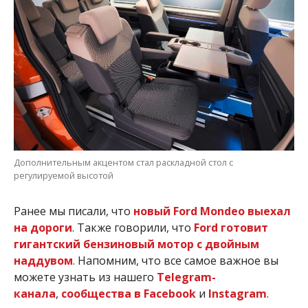
Дополнительным акцентом стал раскладной стол с
регулируемой высотой
Ранее мы писали, что
новый Ford Mondeo выехал
на дороги
. Также говорили, что
Ford готовит
гигантский бензиновый мотор с двойным
наддувом
. Напомним, что все самое важное вы
можете узнать из нашего
Telegram-
канала
,
сообщества в Facebook
и
Instagram
.