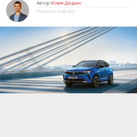
Автор
Юлия Дюдюн
Posted on
10.06.2021
Флагманский кроссовер Opel Grandland вышел
в 2017 году, сразу после того, как компания
вышла из состава General Motor и стала
частью концерна Stellantis. За это время