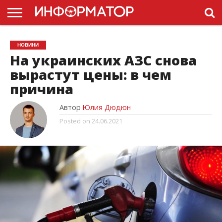
ГОЛОВНА
НОВИНИ
ПДР
НОВИНИ
УКРАЇНИ
РЕКЛАМА
ПРОЕКТЫ
На украинских АЗС снова
вырастут цены: в чем
причина
Автор
Юлия Дюдюн
Posted on
24.06.2021