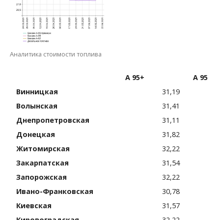
Аналитика стоимости топлива
А 95+
А 95
Винницкая
31,19
Волынская
31,41
Днепро­петровская
31,11
Донецкая
31,82
Житомирская
32,22
Закарпатская
31,54
Запорожская
32,22
Ивано-Франковская
30,78
Киевская
31,57
Кирово­градская
32,22