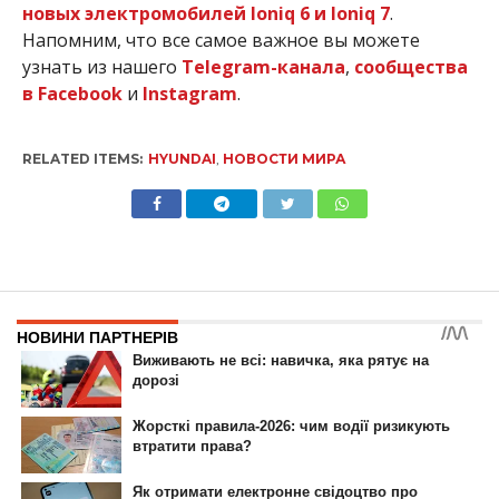
новых электромобилей Ioniq 6 и Ioniq 7
.
Напомним, что все самое важное вы можете
узнать из нашего
Telegram-канала
,
сообщества
в Facebook
и
Instagram
.
RELATED ITEMS:
HYUNDAI
,
НОВОСТИ МИРА
НОВИНИ
Toyota RAV4 получила
версию для бездорожья:
фото и характеристики
Автор
Юлия Дюдюн