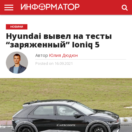
ГОЛОВНА
НОВИНИ
ПДР
НОВИНИ
УКРАЇНИ
РЕКЛАМА
ПРОЕКТЫ
Hyundai вывел на тесты
“заряженный” Ioniq 5
Автор
Юлия Дюдюн
Posted on
16.09.2021