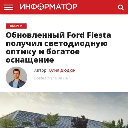
ГОЛОВНА
НОВИНИ
ПДР
НОВИНИ
УКРАЇНИ
РЕКЛАМА
ПРОЕКТЫ
Обновленный Ford Fiesta
получил светодиодную
оптику и богатое
оснащение
Автор
Юлия Дюдюн
Posted on
16.09.2021