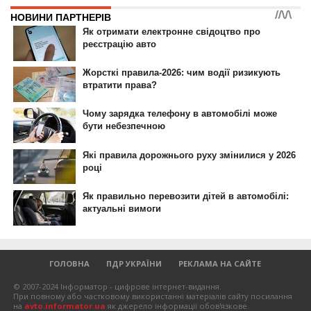
ГОЛОВНА
ПДР УКРАЇНИ
РЕКЛАМА НА САЙТЕ
© 2007-2024 Інформатор - цифрове інтернет-видання.
При повному або частковому використанні матеріалів сайту посилання
на
avto.informator.ua
як джерело інформації обов'язкове.