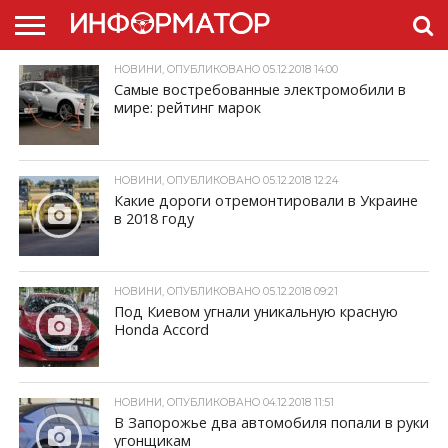
НОВИНИ, ОПУБЛИКОВАНО 05.12.2018 14:00
ГОЛОВНА
НОВИНИ
ПДР
Самые востребованные электромобили в
УКРАЇНИ
РЕКЛАМА
ПРОЕКТЫ
мире: рейтинг марок
НОВИНИ, ОПУБЛИКОВАНО 05.12.2018 12:24
Какие дороги отремонтировали в Украине
в 2018 году
НОВИНИ, ОПУБЛИКОВАНО 05.12.2018 09:21
Под Киевом угнали уникальную красную
Honda Аccord
НОВИНИ, ОПУБЛИКОВАНО 04.12.2018 11:51
В Запорожье два автомобиля попали в руки
угонщикам