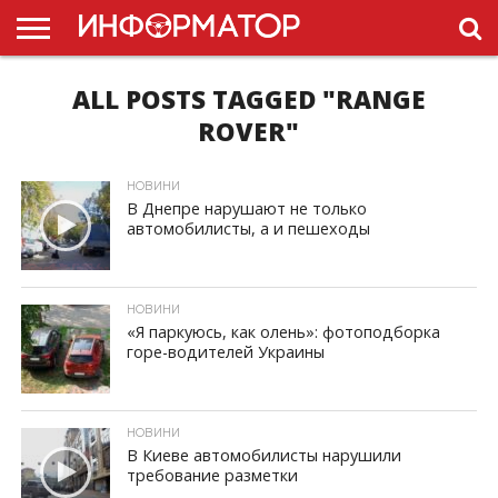
ALL POSTS TAGGED "RANGE
ГОЛОВНА
НОВИНИ
ПДР
УКРАЇНИ
РЕКЛАМА
ПРОЕКТЫ
ROVER"
НОВИНИ
В Днепре нарушают не только
автомобилисты, а и пешеходы
ID, "post_views_count", true); if ( $post_views >= 1) { ?>
НОВИНИ
«Я паркуюсь, как олень»: фотоподборка
горе-водителей Украины
ID, "post_views_count", true); if ( $post_views >= 1) { ?>
НОВИНИ
В Киеве автомобилисты нарушили
требование разметки