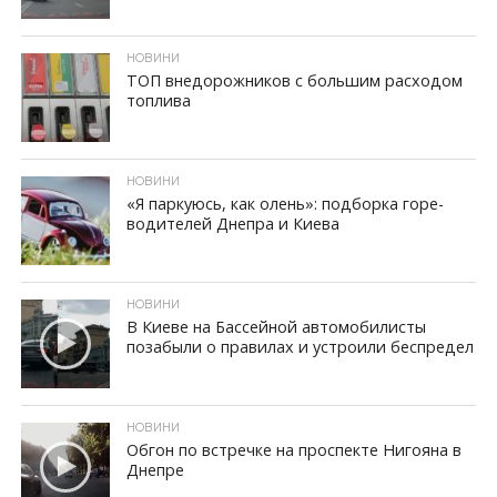
ID, "post_views_count", true); if ( $post_views >= 1) { ?>
НОВИНИ
ТОП внедорожников с большим расходом
топлива
ID, "post_views_count", true); if ( $post_views >= 1) { ?>
НОВИНИ
«Я паркуюсь, как олень»: подборка горе-
водителей Днепра и Киева
ID, "post_views_count", true); if ( $post_views >= 1) { ?>
НОВИНИ
В Киеве на Бассейной автомобилисты
позабыли о правилах и устроили беспредел
ID, "post_views_count", true); if ( $post_views >= 1) { ?>
НОВИНИ
Обгон по встречке на проспекте Нигояна в
Днепре