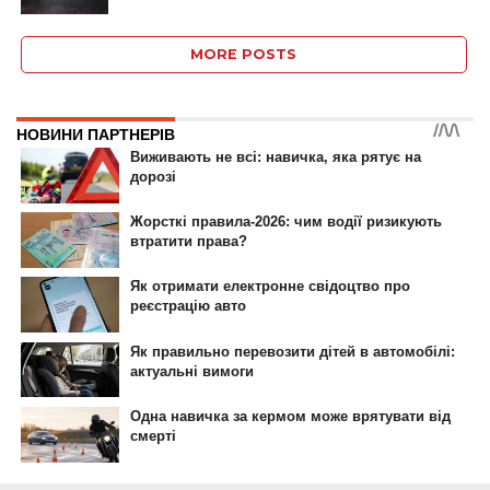
ID, "post_views_count", true); if ( $post_views >= 1) { ?>
MORE POSTS