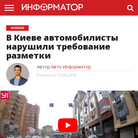
ГОЛОВНА
НОВИНИ
ПДР
НОВИНИ
УКРАЇНИ
РЕКЛАМА
ПРОЕКТЫ
В Киеве автомобилисты
нарушили требование
разметки
Автор
Авто Информатор
Posted on
13.09.2018