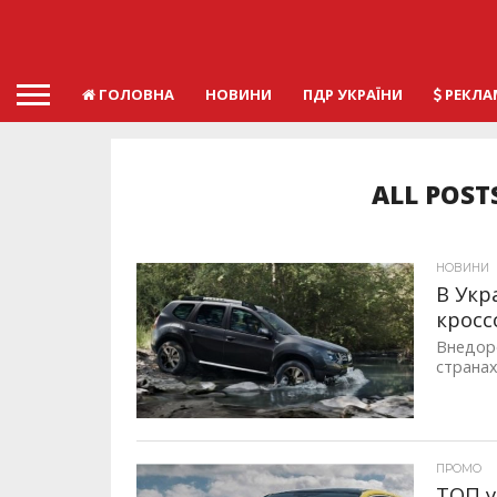
ГОЛОВНА
НОВИНИ
ПДР УКРАЇНИ
РЕКЛА
ALL POST
НОВИНИ
В Укр
кросс
Внедоро
странах
ID, "post_views_count", true); if ( $post_views >= 1) { ?>
ПРОМО
ТОП у