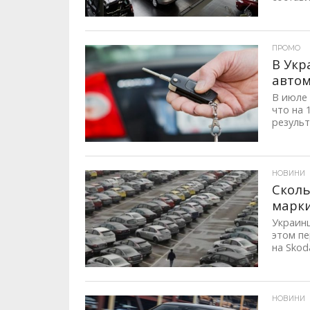
ID, "post_views_count", true); if ( $post_views >= 1) { ?>
ПРОМО
В Укр
авто
В июле 
что на 
результа
ID, "post_views_count", true); if ( $post_views >= 1) { ?>
НОВИНИ
Сколь
марки
Украин
этом п
на Skoda
ID, "post_views_count", true); if ( $post_views >= 1) { ?>
НОВИНИ