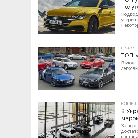
полуг
Подводя
уверен
Некотор
ID, "post_views_count", true); if ( $post_views >= 1) { ?>
ПРОМО
ТОП м
В июле 
легковы
....
ID, "post_views_count", true); if ( $post_views >= 1) { ?>
НОВИНИ
В Укр
маро
За перв
достато
состави