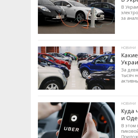
В Украи
электро
за анал
ID, "post_views_count", true); if ( $post_views >= 1) { ?>
НОВИНИ
Какие
Украи
За девя
тысяч 
активны
ID, "post_views_count", true); if ( $post_views >= 1) { ?>
НОВИНИ
Куда 
и Оде
В этом 
пиковой
Приложе