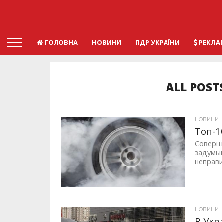
ГОЛОВНА
НОВИНИ
ПДР УКРАЇНИ
РЕКЛА
ALL POST
НОВИНИ
Топ-1
Соверша
задумыв
неправи
ID, "post_views_count", true); if ( $post_views >= 1) { ?>
НОВИНИ
В Укр