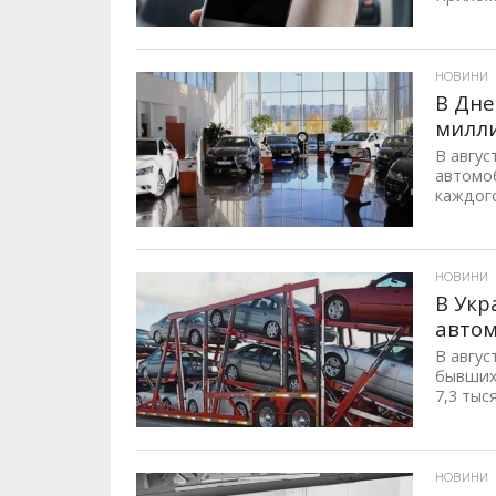
ID, "post_views_count", true); if ( $post_views >= 1) { ?>
НОВИНИ
В Дне
милли
В авгус
автомо
каждого
ID, "post_views_count", true); if ( $post_views >= 1) { ?>
НОВИНИ
В Укр
авто
В авгус
бывших
7,3 тыс
ID, "post_views_count", true); if ( $post_views >= 1) { ?>
НОВИНИ