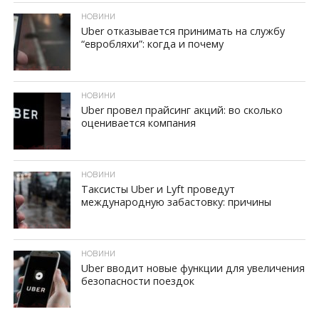
НОВИНИ
Uber отказывается принимать на службу
“евробляхи”: когда и почему
ID, "post_views_count", true); if ( $post_views >= 1) { ?>
НОВИНИ
Uber провел прайсинг акций: во сколько
оценивается компания
ID, "post_views_count", true); if ( $post_views >= 1) { ?>
НОВИНИ
Таксисты Uber и Lyft проведут
международную забастовку: причины
ID, "post_views_count", true); if ( $post_views >= 1) { ?>
НОВИНИ
Uber вводит новые функции для увеличения
безопасности поездок
ID, "post_views_count", true); if ( $post_views >= 1) { ?>