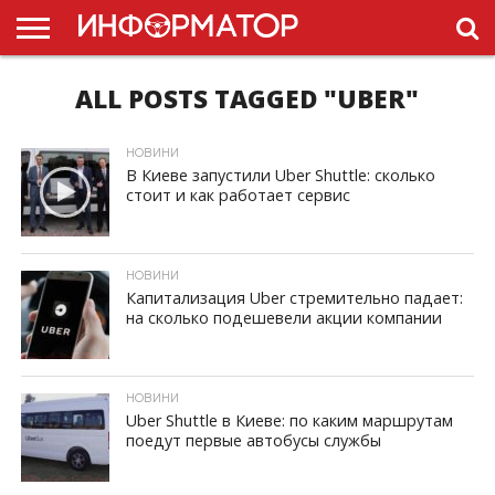
ALL POSTS TAGGED "UBER"
ГОЛОВНА
НОВИНИ
ПДР
УКРАЇНИ
РЕКЛАМА
ПРОЕКТЫ
НОВИНИ
В Киеве запустили Uber Shuttle: сколько
стоит и как работает сервис
ID, "post_views_count", true); if ( $post_views >= 1) { ?>
НОВИНИ
Капитализация Uber стремительно падает:
на сколько подешевели акции компании
ID, "post_views_count", true); if ( $post_views >= 1) { ?>
НОВИНИ
Uber Shuttle в Киеве: по каким маршрутам
поедут первые автобусы службы
ID, "post_views_count", true); if ( $post_views >= 1) { ?>