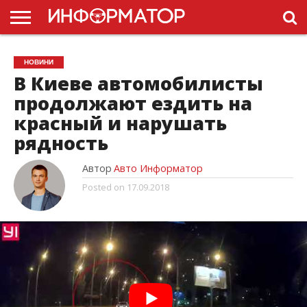
ГОЛОВНА
НОВИНИ
ПДР
НОВИНИ
УКРАЇНИ
РЕКЛАМА
ПРОЕКТЫ
В Киеве автомобилисты
продолжают ездить на
красный и нарушать
рядность
Автор
Авто Информатор
Posted on
17.09.2018