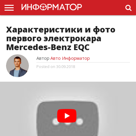
ГОЛОВНА
НОВИНИ
ПДР
Характеристики и фото
УКРАЇНИ
РЕКЛАМА
ПРОЕКТЫ
первого электрокара
Mercedes-Benz EQC
Автор
Авто Информатор
Posted on
30.09.2018