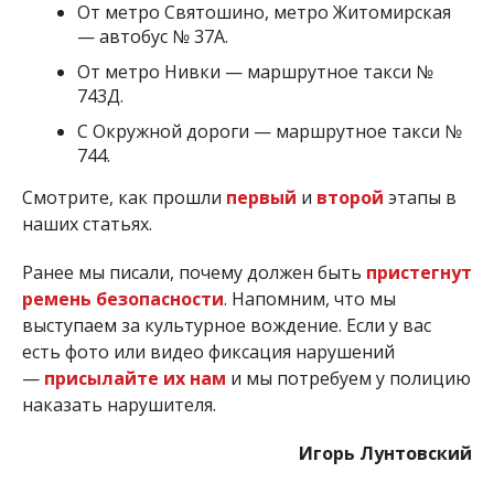
От метро Святошино, метро Житомирская
— автобус № 37А.
От метро Нивки — маршрутное такси №
743Д.
С Окружной дороги — маршрутное такси №
744.
Смотрите, как прошли
первый
и
второй
этапы в
наших статьях.
Ранее мы писали, почему должен быть
пристегнут
ремень безопасности
. Напомним, что мы
выступаем за культурное вождение. Если у вас
есть фото или видео фиксация нарушений
—
присылайте их нам
и мы потребуем у полицию
наказать нарушителя.
Игорь Лунтовский