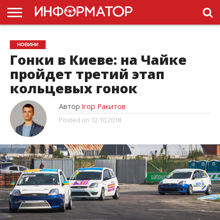
ГОЛОВНА
НОВИНИ
ПДР
НОВИНИ
УКРАЇНИ
РЕКЛАМА
ПРОЕКТЫ
Гонки в Киеве: на Чайке
пройдет третий этап
кольцевых гонок
Автор
Ігор Ракитов
Posted on
12.10.2018