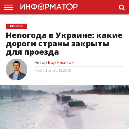
ГОЛОВНА
НОВИНИ
ПДР
НОВИНИ
УКРАЇНИ
РЕКЛАМА
ПРОЕКТЫ
Непогода в Украине: какие
дороги страны закрыты
для проезда
Автор
Ігор Ракитов
Posted on
26.12.2018