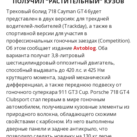
ПОЛУЧИЛ “РАСТИТЕЛЬНЫЙ” КУЗОВ
Трековый болид 718 Cayman GT4 будет
представлен в двух версиях: для трекдней
водителей-любителей (Trackday), а также в
спортивной версии для участия в
профессиональных гоночных заездах (Competition).
Об этом сообщает издание
Avtoblog
. Оба
варианта получат 3,8-литровый
шестицилиндровый оппозитный двигатель,
способный выдавать до 420 л.с. и 425 Нм
крутящего момента, задний механический
дифференциал, а также переднюю подвеску от
гоночного суперкара 911 GT3 Cup. Porsche 718 GT4
Clubsport стал первым в мире гоночным
автомобилем, получившим кузовные элементы из
природного волокна, обладающего схожими
свойствами с карбоном. Из него выполнены
дверные панели и заднее антикрыло, что
позволило сделать новинку на 130 кг легче