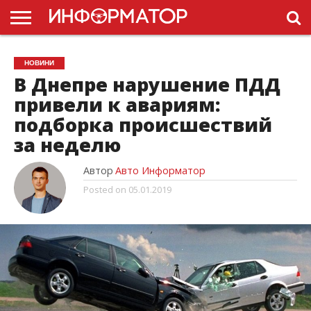
ГОЛОВНА
НОВИНИ
ПДР
НОВИНИ
УКРАЇНИ
РЕКЛАМА
ПРОЕКТЫ
В Днепре нарушение ПДД
привели к авариям:
подборка происшествий
за неделю
Автор
Авто Информатор
Posted on
05.01.2019