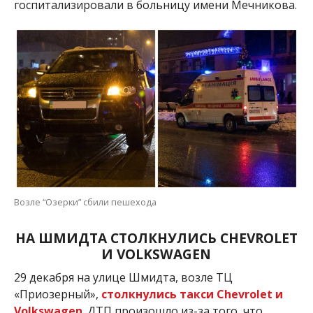
госпитализировали в больницу имени Мечникова.
Возле “Озерки” сбили пешехода
НА ШМИДТА СТОЛКНУЛИСЬ CHEVROLET
И VOLKSWAGEN
29 декабря на улице Шмидта, возле ТЦ
«Приозерный»,
столкнулись такси Chevrolet и
Volkswagen
. ДТП произошло из-за того, что