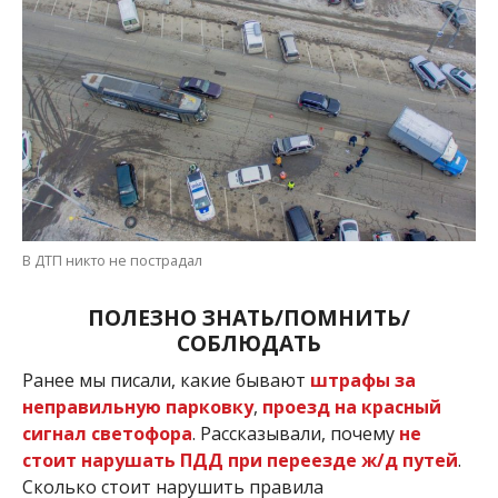
В ДТП никто не пострадал
ПОЛЕЗНО ЗНАТЬ/ПОМНИТЬ/
СОБЛЮДАТЬ
Ранее мы писали, какие бывают
штрафы за
неправильную парковку
,
проезд на красный
сигнал светофора
. Рассказывали, почему
не
стоит нарушать ПДД при переезде ж/д путей
.
Сколько стоит нарушить правила