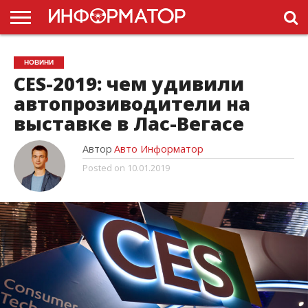
ГОЛОВНА
НОВИНИ
ПДР
НОВИНИ
УКРАЇНИ
РЕКЛАМА
ПРОЕКТЫ
CES-2019: чем удивили
автопрозиводители на
выставке в Лас-Вегасе
Автор
Авто Информатор
Posted on
10.01.2019