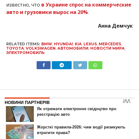
известно, что
в Украине спрос на коммерческие
авто и грузовики вырос на 20%
.
Анна Демчук
RELATED ITEMS:
BMW
,
HYUNDAI
,
KIA
,
LEXUS
,
MERCEDES
,
TOYOTA
,
VOLKSWAGEN
,
АВТОМОБИЛИ
,
НОВОСТИ МИРА
,
ЭЛЕКТРОМОБИЛЬ
НОВИНИ
В 2019 году в Украине
построят 500 развязок и
обустроят 1000 переходов