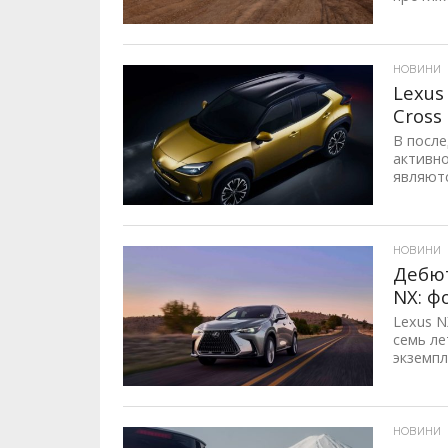
ID, "post_views_count", true); if ( $post_views >= 1) { ?>
НОВИНИ
Lexus
Cross
В после
активн
являютс
ID, "post_views_count", true); if ( $post_views >= 1) { ?>
НОВИНИ
Дебют
NX: ф
Lexus N
семь ле
экземпл
ID, "post_views_count", true); if ( $post_views >= 1) { ?>
НОВИНИ