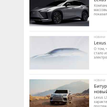
Компани
массовы
показал
ID, "post_views_count", true); if ( $post_views >= 1) { ?>
НОВИНИ
Lexus
О том, 
стало и
электро
ID, "post_views_count", true); if ( $post_views >= 1) { ?>
НОВИНИ
Битур
новый
Lexus L
характе
протяже