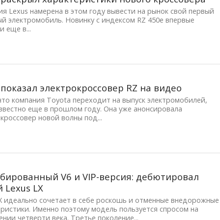
я Lexus намерена в этом году вывести на рынок свой первый
й электромобиль. Новинку с индексом RZ 450e впервые
и еще в...
 показал электрокроссовер RZ на видео
что компания Toyota переходит на выпуск электромобилей,
звестно еще в прошлом году. Она уже анонсировала
кроссовер новой волны под...
бированный V6 и VIP-версия: дебютировал
 Lexus LX
X идеально сочетает в себе роскошь и отменные внедорожные
ристики. Именно поэтому модель пользуется спросом на
нии четверти века. Третье поколение...