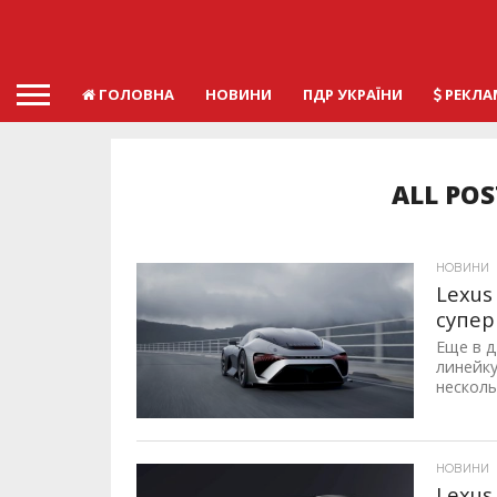
ГОЛОВНА
НОВИНИ
ПДР УКРАЇНИ
РЕКЛА
ALL POS
НОВИНИ
Lexus
супер
Еще в 
линейк
нескольк
ID, "post_views_count", true); if ( $post_views >= 1) { ?>
НОВИНИ
Lexus