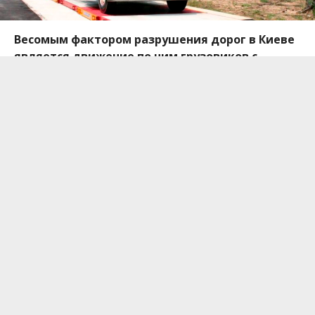
Весомым фактором разрушения дорог в Киеве
является движение по ним грузовиков с
превышением максимально допустимой массы
и нагрузки на одну ось. Единственным
спасением от них являются весовые станции
на въезде в город, которые смогут
ограничивать им движение и накладывать
штраф.
С 1 апреля на четырех основных въездах в Киев
начали работать весовые станции для
большегрузного транспорта. За неделю они
проработали в общем 672 часа, а на всех четырех
комплексах сотрудники потратили 31 час времени.
Об этом сообщает
Авто Информатор
со ссылкой
на
Центр организации дорожного движения
Киева
.