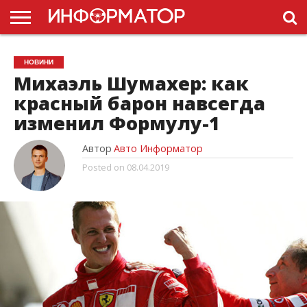
ГОЛОВНА
НОВИНИ
ПДР
НОВИНИ
УКРАЇНИ
РЕКЛАМА
ПРОЕКТЫ
Михаэль Шумахер: как
красный барон навсегда
изменил Формулу-1
Автор
Авто Информатор
Posted on
08.04.2019