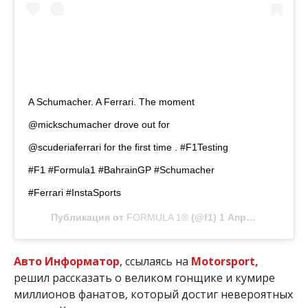
A Schumacher. A Ferrari. The moment
@mickschumacher drove out for
@scuderiaferrari for the first time . #F1Testing
#F1 #Formula1 #BahrainGP #Schumacher
#Ferrari #InstaSports
Публикация от
FORMULA 1®
(@f1)
1 Апр 2019 в 11:56 PDT
Авто Информатор
, ссылаясь на
Мotorsport,
решил рассказать о великом гонщике и кумире
миллионов фанатов, который достиг невероятных