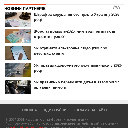
ГОЛОВНА
ПДР УКРАЇНИ
РЕКЛАМА НА САЙТЕ
© 2007-2024 Інформатор - цифрове інтернет-видання.
При повному або частковому використанні матеріалів сайту посилання
на
avto.informator.ua
як джерело інформації обов'язкове.