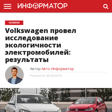
ГОЛОВНА
НОВИНИ
ПДР
НОВИНИ
УКРАЇНИ
РЕКЛАМА
ПРОЕКТЫ
Volkswagen провел
исследование
экологичности
электромобилей:
результаты
Автор
Авто Информатор
Posted on
30.04.2019