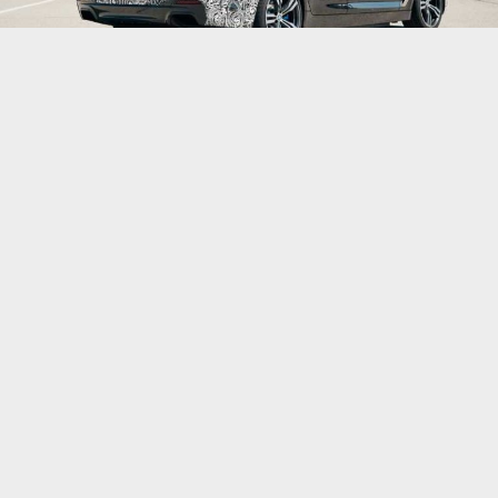
На мероприятии NEXTGen компания BMW
представила свой концептуальный
автомобиль Power BEV – пробный электрокар с
мощностью 720 л.с., который разработан для
преодоления технических ограничений с
помощью трех сверхмощных
электродвигателей.
Используя три из своих электромотора пятого
поколения, BMW заявляет, что максимальная
мощность системы Power BEV превышает 720 л.с.,
что позволяет автомобилю разгоняться до 100 км/
ч с комфортом менее чем за три секунды. Один
устанавливается на переднюю ось, а два других
образуют двойной приводной механизм на