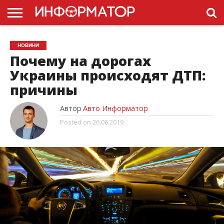
ГОЛОВНА
НОВИНИ
ПДР
НОВИНИ
УКРАЇНИ
РЕКЛАМА
ПРОЕКТЫ
Почему на дорогах
Украины происходят ДТП:
причины
Автор
Авто Информатор
Posted on
26.06.2019