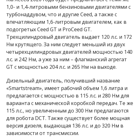
1,0- и 1,4-литровыми бензиновыми двигателями с
турбонаддувом, что и другие Ceed, а также с
впечатляющим 1,6-литровым двигателем, как в
подогретых Ceed GT и ProCeed GT.
Трехцилиндровый двигатель выдает 120 л.с. и 172
Нм крутящего. За ним следует меньший из двух
четырехцилиндровых двигателей мощностью 140
л.с. и 242 Нм, а уже за ним – флагманский агрегат
GT с мощностью 204 л.с. и 265 Нм на выходе.
Дизельный двигатель, получивший название
«Smartstream», имеет рабочий объем 1,6 литра и
предлагается с мощностью в 115 л.с. и 280 Нм для
варианта с механической коробкой передач. Те же
115 л.с., но увеличенным до 300 Нм предлагаются
для робота DCT. Также существует более мощная
версия дизеля, выдающая 136 л.с. и до 320 Нм в
зависимости от трансмиссии.