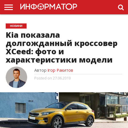
ГОЛОВНА
НОВИНИ
ПДР
НОВИНИ
УКРАЇНИ
РЕКЛАМА
ПРОЕКТЫ
Kia показала
долгожданный кроссовер
XCeed: фото и
характеристики модели
Автор
Ігор Ракитов
Posted on
27.06.2019