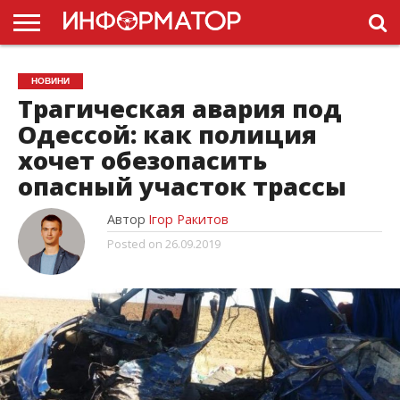
ГОЛОВНА
НОВИНИ
ПДР
НОВИНИ
УКРАЇНИ
РЕКЛАМА
ПРОЕКТЫ
Трагическая авария под
Одессой: как полиция
хочет обезопасить
опасный участок трассы
Автор
Ігор Ракитов
Posted on
26.09.2019