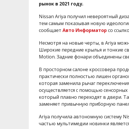
рынок в 2021 году.
Nissan Ariya получил невероятный диз
тем самым показывая новую идеологию
сообщает
Авто Информатор
со ссылк
Несмотря на новые черты, в Ariya мож
Широкие передние крылья и тонкие с
Motion. Задние фонари объединены св
В просторном салоне кроссовера прод
практически полностью лишен органов 
которая заменила рычаг переключения 
осуществляется с помощью сенсорных 
который плавно переходят в двери. Та
заменяет привычную приборную панел
Ariya получила автономную систему Niss
частью мультимедии новинки является