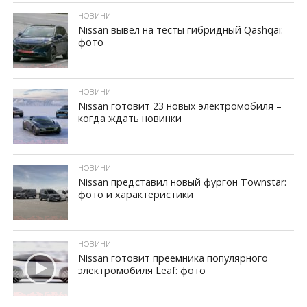
НОВИНИ
Nissan вывел на тесты гибридный Qashqai:
фото
ID, "post_views_count", true); if ( $post_views >= 1) { ?>
НОВИНИ
Nissan готовит 23 новых электромобиля –
когда ждать новинки
ID, "post_views_count", true); if ( $post_views >= 1) { ?>
НОВИНИ
Nissan представил новый фургон Townstar:
фото и характеристики
ID, "post_views_count", true); if ( $post_views >= 1) { ?>
НОВИНИ
Nissan готовит преемника популярного
электромобиля Leaf: фото
ID, "post_views_count", true); if ( $post_views >= 1) { ?>