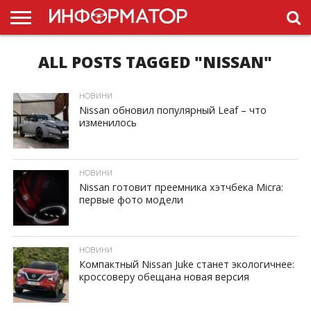
ALL POSTS TAGGED "NISSAN"
ГОЛОВНА
НОВИНИ
ПДР
УКРАЇНИ
РЕКЛАМА
ПРОЕКТЫ
НОВИНИ
Nissan обновил популярный Leaf – что
изменилось
ID, "post_views_count", true); if ( $post_views >= 1) { ?>
НОВИНИ
Nissan готовит преемника хэтчбека Micra:
первые фото модели
ID, "post_views_count", true); if ( $post_views >= 1) { ?>
НОВИНИ
Компактный Nissan Juke станет экологичнее:
кроссоверу обещана новая версия
ID, "post_views_count", true); if ( $post_views >= 1) { ?>