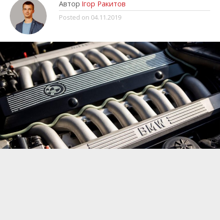
Автор
Ігор Ракитов
Posted on
04.11.2019
На сегодняшний день многие автомобильные
гиганты пытаются всеми силами уберечь свои
10- и 12-цилиндровые двигатели, которых
безжалостно поедают новые экологические