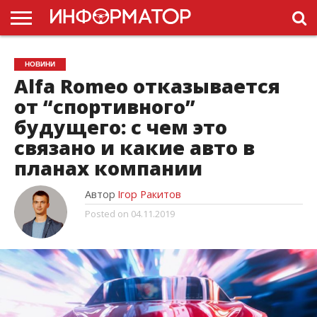
ГОЛОВНА
НОВИНИ
ПДР
НОВИНИ
УКРАЇНИ
РЕКЛАМА
ПРОЕКТЫ
Alfa Romeo отказывается
от “спортивного”
будущего: с чем это
связано и какие авто в
планах компании
Автор
Ігор Ракитов
Posted on
04.11.2019