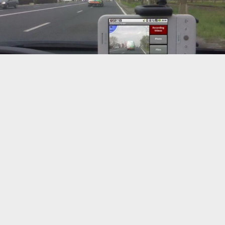
О том, что нужно соблюдать правила
дорожного движения знают все
автомобилисты страны. Однако следуют этот
простой истине лишь немногие. Конечно же,
стоять в пробке при пустой встречке или ехать
в рамках ограничения скорости скучно и
долго, можно ведь поступить по другому. Вот
только что может последовать за таким
нарушением многие водители даже не
задумываются.
Для борьбы с нарушителями ПДД в Украине