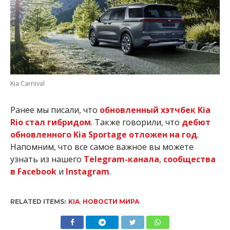
Kia Carnival
Ранее мы писали, что
обновленный хэтчбек Kia
Rio стал гибридом
. Также говорили, что
дебют
обновленного Kia Sportage отложен на год
.
Напомним, что все самое важное вы можете
узнать из нашего
Telegram-канала
,
сообщества
в Facebook
и
Instagram
.
RELATED ITEMS:
KIA
,
НОВОСТИ МИРА