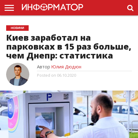
ГОЛОВНА
НОВИНИ
ПДР
НОВИНИ
УКРАЇНИ
РЕКЛАМА
ПРОЕКТЫ
Киев заработал на
парковках в 15 раз больше,
чем Днепр: статистика
Автор
Юлия Дюдюн
Posted on
06.10.2020