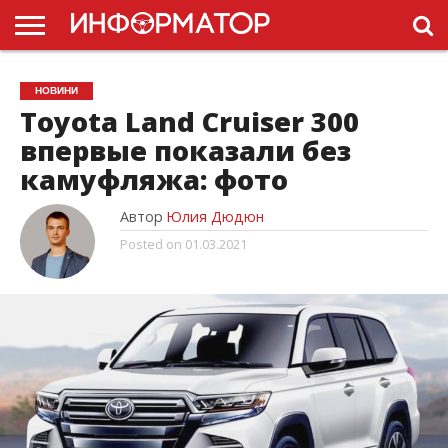
ГОЛОВНА
НОВИНИ
ПДР
НОВИНИ
УКРАЇНИ
РЕКЛАМА
ПРОЕКТЫ
Toyota Land Cruiser 300
впервые показали без
камуфляжа: фото
Автор
Юлия Дюдюн
Posted on
01.03.2021