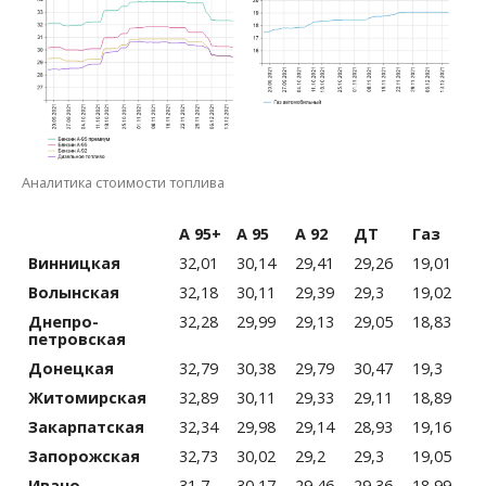
Аналитика стоимости топлива
А 95+
А 95
А 92
ДТ
Газ
Винницкая
32,01
30,14
29,41
29,26
19,01
Волынская
32,18
30,11
29,39
29,3
19,02
Днепро­
32,28
29,99
29,13
29,05
18,83
петровская
Донецкая
32,79
30,38
29,79
30,47
19,3
Житомирская
32,89
30,11
29,33
29,11
18,89
Закарпатская
32,34
29,98
29,14
28,93
19,16
Запорожская
32,73
30,02
29,2
29,3
19,05
Ивано-
31,7
30,17
29,46
29,36
18,99