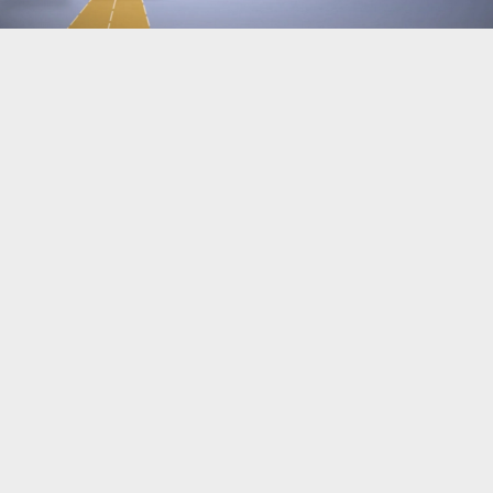
Современные автомобили буквально
напичканы разными камерами и датчиками,
которые следят за работой систем, помогают
водителям ориентироваться на дороге,
контролируют его состояние и многое другое.
Компания Honda пошла дальше и нашла еще
дно применения камерам.
Специалисты исследовательского института
Honda совместно с Министерством транспорта
штата Огайо (США) разработали новую систему
мониторинга, которую интегрируют в
автомобили японской компании. Она будет
использовать камеры автомобиля и
контролировать состояние дорог. В случае
обнаружения проблемных участков или