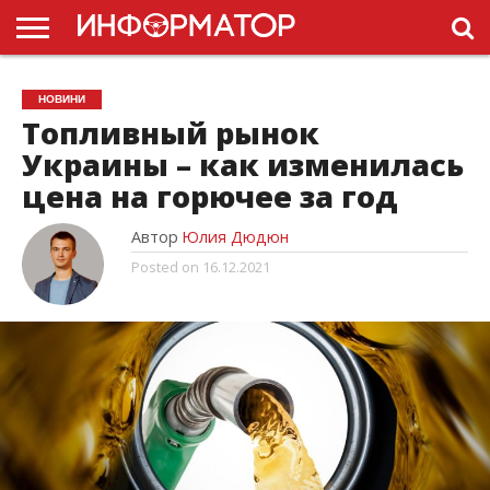
ГОЛОВНА
НОВИНИ
ПДР
НОВИНИ
УКРАЇНИ
РЕКЛАМА
ПРОЕКТЫ
Топливный рынок
Украины – как изменилась
цена на горючее за год
Автор
Юлия Дюдюн
Posted on
16.12.2021