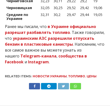
Черниговская
32,23
30,11
29,22
29,2
19
Черновицкая
32,05
30,25
29,52
29,42
19,06
Средние по
32,31
30,2
29,47
29,44
19,05
Украине
Ранее мы писали, что
в Украине официально
разрешат разбавлять топливо
. Также говорили,
что
украинским АЗС разрешили отпускать
бензин в пластиковые канистры
. Напомним, что
все самое важное вы можете узнать из
нашего
Telegram-канала
,
сообщества в
Facebook
и
Instagram
.
RELATED ITEMS:
НОВОСТИ УКРАИНЫ
,
ТОПЛИВО
,
ЦЕНЫ