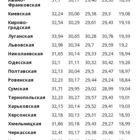
Франковская
Киевская
32,24
30,06
29,38
29,3
19,08
Кирово­
32,54
30,29
29,61
29,43
19,16
градская
Луганская
33,94
30,65
30,28
30,78
19,39
Львовская
32,98
30,34
29,7
29,59
19,2
Николаевская
31,65
30,14
29,33
29,24
18,94
Одесская
32,1
31,11
30,32
30,42
19,26
Полтавская
32,13
30,04
29,5
29,47
18,97
Ровенская
32,23
30,17
29,44
29,24
18,84
Сумская
31,71
29,95
29,02
28,99
19,04
Тернопольская
32,23
30,27
29,57
29,43
19,01
Харьковская
32,15
30,14
29,52
29,41
19,03
Херсонская
32,18
30,13
29,31
29,22
18,93
Хмельницкая
31,86
30,18
29,43
29,27
18,99
Черкасская
32,41
30,17
29,38
29,46
19,16