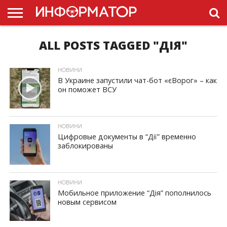
ALL POSTS TAGGED "ДІЯ"
ГОЛОВНА
НОВИНИ
ПДР
УКРАЇНИ
РЕКЛАМА
ПРОЕКТЫ
НОВИНИ
В Украине запустили чат-бот «єВорог» – как
он поможет ВСУ
ID, "post_views_count", true); if ( $post_views >= 1) { ?>
НОВИНИ
Цифровые документы в “Дії” временно
заблокированы
ID, "post_views_count", true); if ( $post_views >= 1) { ?>
НОВИНИ
Мобильное приложение “Дія” пополнилось
новым сервисом
ID, "post_views_count", true); if ( $post_views >= 1) { ?>