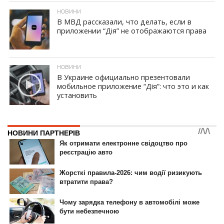
НОВИНИ
В МВД рассказали, что делать, если в
приложении “Дія” не отображаются права
ID, "post_views_count", true); if ( $post_views >= 1) { ?>
НОВИНИ
В Украине официально презентовали
мобильное приложение “Дія”: что это и как
установить
ID, "post_views_count", true); if ( $post_views >= 1) { ?>