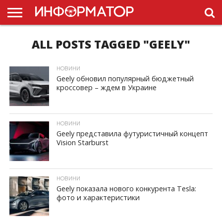
ALL POSTS TAGGED "GEELY"
ГОЛОВНА
НОВИНИ
ПДР
УКРАЇНИ
РЕКЛАМА
ПРОЕКТЫ
НОВИНИ
Geely обновил популярный бюджетный
кроссовер – ждем в Украине
ID, "post_views_count", true); if ( $post_views >= 1) { ?>
НОВИНИ
Geely представила футуристичный концепт
Vision Starburst
ID, "post_views_count", true); if ( $post_views >= 1) { ?>
НОВИНИ
Geely показала нового конкурента Tesla:
фото и характеристики
ID, "post_views_count", true); if ( $post_views >= 1) { ?>