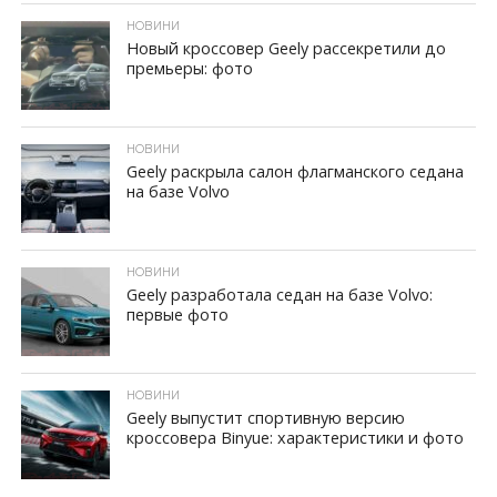
НОВИНИ
Новый кроссовер Geely рассекретили до
премьеры: фото
ID, "post_views_count", true); if ( $post_views >= 1) { ?>
НОВИНИ
Geely раскрыла салон флагманского седана
на базе Volvo
ID, "post_views_count", true); if ( $post_views >= 1) { ?>
НОВИНИ
Geely разработала седан на базе Volvo:
первые фото
ID, "post_views_count", true); if ( $post_views >= 1) { ?>
НОВИНИ
Geely выпустит спортивную версию
кроссовера Binyue: характеристики и фото
ID, "post_views_count", true); if ( $post_views >= 1) { ?>