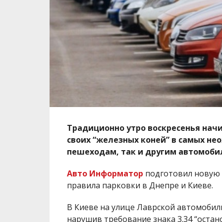
Традиционно утро воскресенья начи
своих “железных коней” в самых не
пешеходам, так и другим автомоби
Авто Информатор
подготовил новую 
правила парковки в Днепре и Киеве.
В Киеве на улице Лаврской автомобили
нарушив требование знака 3.34 “остан