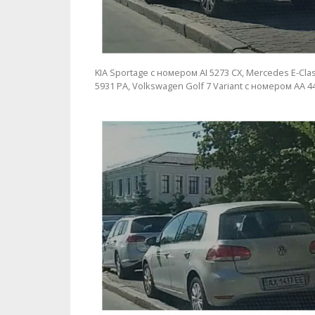
KIA Sportage с номером АІ 5273 СХ, Mercedes E-Cl
5931 РА, Volkswagen Golf 7 Variant с номером АА 4