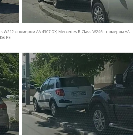
ass W212 с номером АА 4307 ОХ, Mercedes B-Class W246 с номером АА
456 РЕ