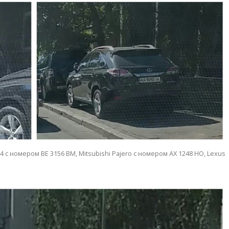
4 с номером ВЕ 3156 ВМ, Mitsubishi Pajero с номером АХ 1248 НО, Lexus