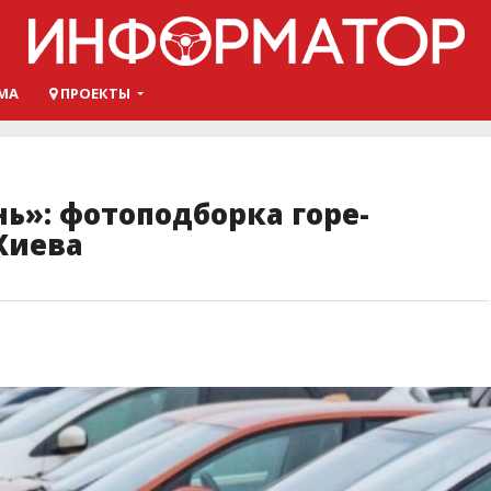
МА
ПРОЕКТЫ
нь»: фотоподборка горе-
Киева