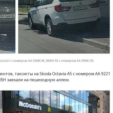
 Tucson с номером АА 5668 НК, BMW X5 с номером АА 9996 СВ.
ентов, таксисты на
Skoda Octavia A5
с номером АА 9221
 ВН заехали на пешеходную аллею.