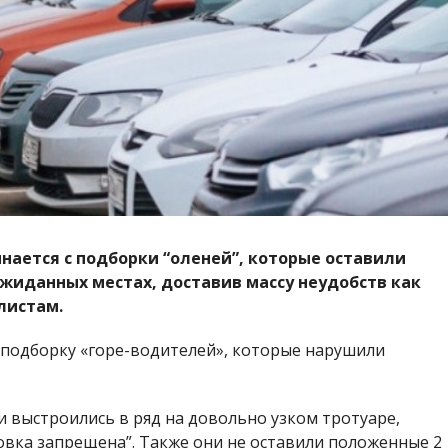
нается с подборки “оленей”,
которые оставили
ожиданных местах, доставив массу неудобств как
листам.
подборку «горе-водителей», которые нарушили
 выстроились в ряд на довольно узком тротуаре,
овка запрещена”. Также они не оставили положенные 2