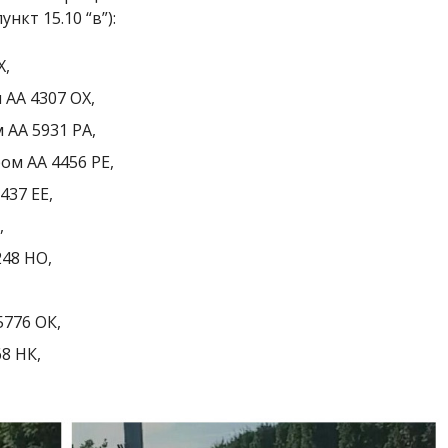
кт 15.10 “в”):
Х,
 АА 4307 ОХ,
 АА 5931 РА,
ром АА 4456 РЕ,
437 ЕЕ,
,
248 НО,
5776 ОК,
8 НК,