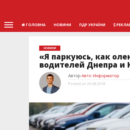
ГОЛОВНА
НОВИНИ
ПДР УКРАЇНИ
РЕКЛА
НОВИНИ
«Я паркуюсь, как оле
водителей Днепра и 
Автор
Авто Информатор
Posted on
26.08.2018