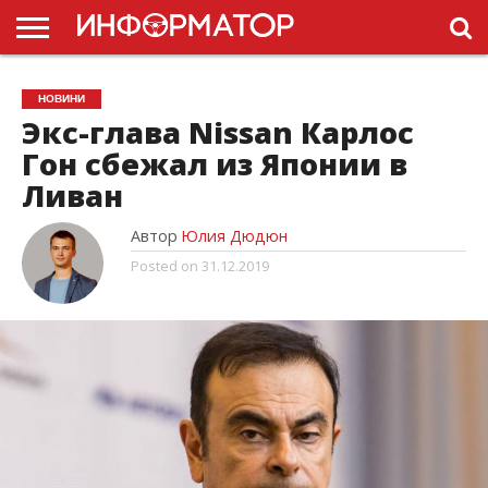
ГОЛОВНА
НОВИНИ
ПДР
НОВИНИ
УКРАЇНИ
РЕКЛАМА
ПРОЕКТЫ
Экс-глава Nissan Карлос
Гон сбежал из Японии в
Ливан
Автор
Юлия Дюдюн
Posted on
31.12.2019