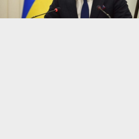
Текущий год подошел к концу. Он был богат на
события, напрямую касающиеся
автомобилистов. В частности, правительство
приняло целый ряд законов, которые
облегчили жизнь украинским водителям и,
конечно же, были отремонтированы сотни
километров автодорог.
Однако на этом правительство не намерено
останавливаться. Планы на 2020 год еще более
грандиозные, а главной задачей по-прежнему
остается ремонт и строительство дорог, сообщает
Авто Информатор
со ссылкой на
канал “Украина
24”
.