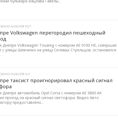
ении бульвара Вацлава Гавелы...
АНО 04.06.2018 15:27
пре Volkswagen перегородил пешеходный
ход
в Днепре Volkswagen Touareg с номером АЕ 0100 НЕ, совершая
 с улицы Шевченко на улицу Сечевых Стрельцов, остановился
.
АНО 04.06.2018 14:11
пре таксист проигнорировал красный сигнал
офора
в Днепре автомобиль Opel Corsa с номером АЕ 3800 АК
л проезд на красный сигнал светофора. Видео Авто
атору предоставлено...