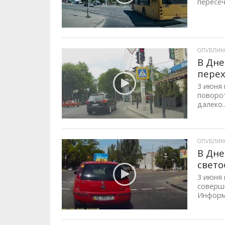
пересеч
ОПУБЛИКОВ
В Дне
пере
3 июня 
поворот
далеко..
ОПУБЛИКОВ
В Дне
свет
3 июня 
соверши
Информ