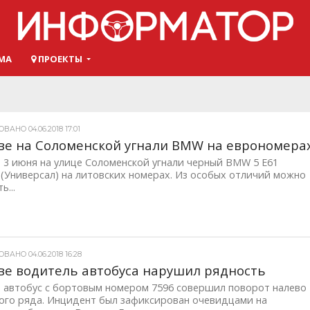
МА
ПРОЕКТЫ
АНО 04.06.2018 17:01
ве на Соломенской угнали BMW на еврономера
 3 июня на улице Соломенской угнали черный BMW 5 E61
 (Универсал) на литовских номерах. Из особых отличий можно
ь...
АНО 04.06.2018 16:28
ве водитель автобуса нарушил рядность
е автобус с бортовым номером 7596 совершил поворот налево
вого ряда. Инцидент был зафиксирован очевидцами на