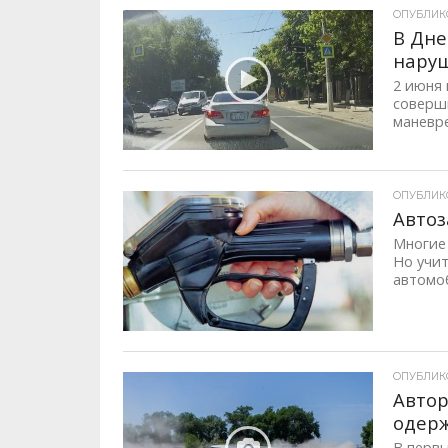
ОПУБЛИКОВ
В Дне
нару
2 июня 
соверш
маневре
ОПУБЛИКОВ
Автоз
Многие
Но учи
автомоб
ОПУБЛИКОВ
Автор
одер
В перв