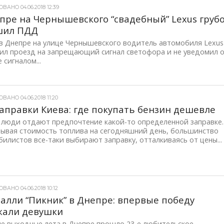
АНО 04.06.2018 12:39
пре на Чернышевского “свадебный” Lexus груб
шил ПДД
в Днепре на улице Чернышевского водитель автомобиля Lexus
ил проезд на запрещающий сигнал светофора и не уведомил 
 сигналом...
АНО 04.06.2018 11:20
аправки Киева: где покупать бензин дешевле
 люди отдают предпочтение какой-то определенной заправке.
тывая стоимость топлива на сегодняшний день, большинство
илистов все-таки выбирают заправку, отталкиваясь от цены...
АНО 04.06.2018 10:12
алли “Пикник” в Днепре: впервые победу
жали девушки
ые выходные лета в Днепре прошло 23-е любительское