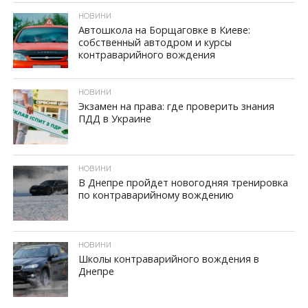
НОВИНИ
Автошкола на Борщаговке в Киеве:
собственный автодром и курсы
контраварийного вождения
ID, "post_views_count", true); if ( $post_views >= 1) { ?>
НОВИНИ
Экзамен на права: где проверить знания
ПДД в Украине
ID, "post_views_count", true); if ( $post_views >= 1) { ?>
НОВИНИ
В Днепре пройдет новогодняя тренировка
по контраварийному вождению
ID, "post_views_count", true); if ( $post_views >= 1) { ?>
НОВИНИ
Школы контраварийного вождения в
Днепре
ID, "post_views_count", true); if ( $post_views >= 1) { ?>