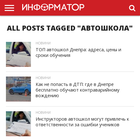
ALL POSTS TAGGED "АВТОШКОЛА"
ГОЛОВНА
НОВИНИ
ПДР
УКРАЇНИ
РЕКЛАМА
ПРОЕКТЫ
НОВИНИ
ТОП автошкол Днепра: адреса, цены и
сроки обучения
ID, "post_views_count", true); if ( $post_views >= 1) { ?>
НОВИНИ
Как не попасть в ДТП: где в Днепре
бесплатно обучают контраварийному
вождению
ID, "post_views_count", true); if ( $post_views >= 1) { ?>
НОВИНИ
Инструкторов автошкол могут привлечь к
ответственности за ошибки учеников
ID, "post_views_count", true); if ( $post_views >= 1) { ?>