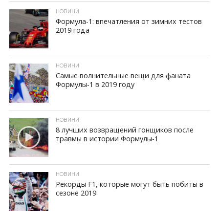
НОВИНИ
Формула-1: впечатления от зимних тестов
2019 года
ID, "post_views_count", true); if ( $post_views >= 1) { ?>
НОВИНИ
Самые волнительные вещи для фаната
Формулы-1 в 2019 году
ID, "post_views_count", true); if ( $post_views >= 1) { ?>
НОВИНИ
8 лучших возвращений гонщиков после
травмы в истории Формулы-1
ID, "post_views_count", true); if ( $post_views >= 1) { ?>
НОВИНИ
Рекорды F1, которые могут быть побиты в
сезоне 2019
ID, "post_views_count", true); if ( $post_views >= 1) { ?>