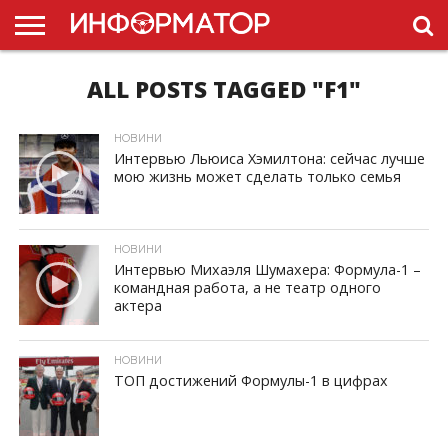
ALL POSTS TAGGED "F1"
ГОЛОВНА
НОВИНИ
ПДР
УКРАЇНИ
РЕКЛАМА
ПРОЕКТЫ
НОВИНИ
Интервью Льюиса Хэмилтона: сейчас лучше
мою жизнь может сделать только семья
ID, "post_views_count", true); if ( $post_views >= 1) { ?>
НОВИНИ
Интервью Михаэля Шумахера: Формула-1 –
командная работа, а не театр одного
актера
ID, "post_views_count", true); if ( $post_views >= 1) { ?>
НОВИНИ
ТОП достижений Формулы-1 в цифрах
ID, "post_views_count", true); if ( $post_views >= 1) { ?>