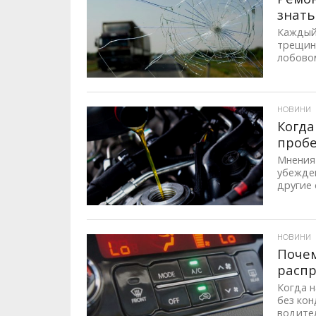
знать
Каждый
трещин
лобовом
ID, "post_views_count", true); if ( $post_views >= 1) { ?>
НОВИНИ
Когда
пробе
Мнения 
убежден
другие 
ID, "post_views_count", true); if ( $post_views >= 1) { ?>
НОВИНИ
Почем
расп
Когда н
без ко
водител