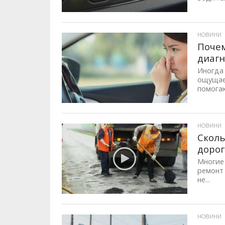
ID, "post_views_count", true); if ( $post_views >= 1) { ?>
НОВИНИ
Почем
диагн
Иногда 
ощущает
помогаю
ID, "post_views_count", true); if ( $post_views >= 1) { ?>
НОВИНИ
Сколь
дорог
Многие 
ремонт
не...
ID, "post_views_count", true); if ( $post_views >= 1) { ?>
НОВИНИ