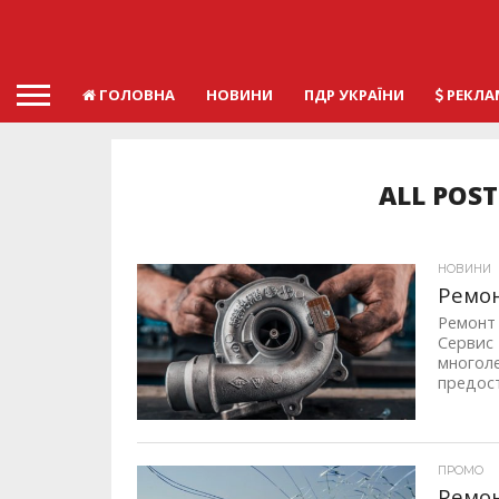
ГОЛОВНА
НОВИНИ
ПДР УКРАЇНИ
РЕКЛА
ALL POS
НОВИНИ
Ремон
Ремонт
Сервис
многол
предост
ID, "post_views_count", true); if ( $post_views >= 1) { ?>
ПРОМО
Ремон