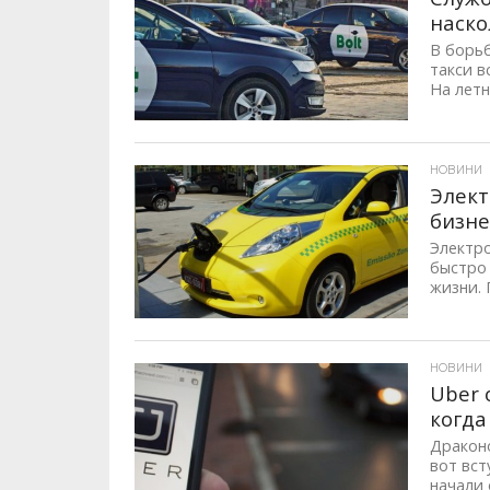
наско
В борь
такси в
На летне
ID, "post_views_count", true); if ( $post_views >= 1) { ?>
НОВИНИ
Элект
бизне
Электро
быстро
жизни. 
ID, "post_views_count", true); if ( $post_views >= 1) { ?>
НОВИНИ
Uber 
когда
Дракон
вот вст
начали 