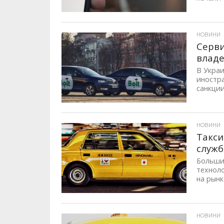
ID, "post_views_count", true); if ( $post_views >= 1) { ?>
НОВИНИ
Серви
владе
В Украи
иностра
санкции
ID, "post_views_count", true); if ( $post_views >= 1) { ?>
НОВИНИ
Такси
служб
Больши
техноло
на рынк
ID, "post_views_count", true); if ( $post_views >= 1) { ?>
НОВИНИ