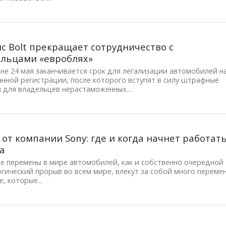
с Bolt прекращает сотрудничество с
льцами «евроблях»
не 24 мая заканчивается срок для легализации автомобилей н
нной регистрации, после которого вступят в силу штрафные
 для владельцев нерастаможенных...
 от компании Sony: где и когда начнет работат
а
е перемены в мире автомобилей, как и собственно очередной
гический прорыв во всем мире, влекут за собой много переме
е, которые...