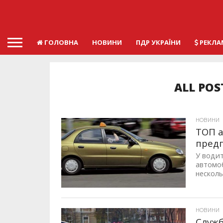
ГОЛОВНА
НОВИНИ
ПДР УКРАЇНИ
РЕКЛА
ALL POS
НОВИНИ
ТОП а
пред
У водит
автомо
несколь
ID, "post_views_count", true); if ( $post_views >= 1) { ?>
НОВИНИ
Служб