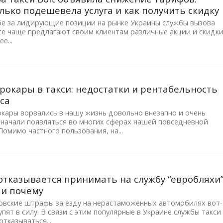
лько подешевела услуга и как получить скидку
бе за лидирующие позиции на рынке Украины службы вызова
се чаще предлагают своим клиентам различные акции и скидки
е...
рокары в такси: недостатки и рентабельность
са
кары ворвались в нашу жизнь довольно внезапно и очень
 начали появляться во многих сферах нашей повседневной
Помимо частного пользования, на...
отказывается принимать на службу “евробляхи”
 и почему
овские штрафы за езду на нерастаможенных автомобилях вот-
упят в силу. В связи с этим популярные в Украине службы такси
отказываться...